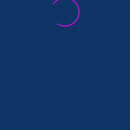
تدريب المدربين في إطار WP4،
صفاقس، تونس